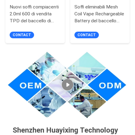
Nuovi soffi compiacenti
Soffi eliminabili Mesh
2.0ml 600 di vendita
Coil Vape Rechargeable
TPD del baccello di
Battery del baccello
Mini Crytsal Vape
7000 di Vape
Disposable Flat di
CONTACT
CONTACT
progettazione
Shenzhen Huayixing Technology