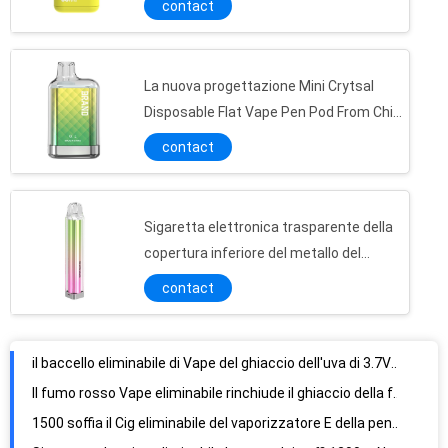
contact
La nuova progettazione Mini Crytsal
Disposable Flat Vape Pen Pod From China
600 dell'OEM soffia
contact
Sigaretta elettronica trasparente della
copertura inferiore del metallo del
ghiaccio dell'anguria luminosa
contact
il baccello eliminabile di Vape del ghiaccio dell'uva di 3.7V 6.0mL pre ha fatto pagare l'acciaio inossidabile
Il fumo rosso Vape eliminabile rinchiude il ghiaccio della fragola di 6.0ml 1200mAh
1500 soffia il Cig eliminabile del vaporizzatore E della penna gli ss 6.0ml di 19mm Vape