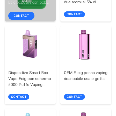
FABBRICA
due aromi al 5% di
Ecig popolare con bobine
nicotina e batteria da
a maglia
850 mAh
CONTACT
CONTACT
CONTROLLO
DI
QUALITÀ
RICHIEDA
UNA
CITAZIONE
Dispositivo Smart Box
OEM E-cig penna vaping
Vape Ecig con schermo
ricaricabile usa e getta
5000 Puffs Vaping
MAPPA
senza intoppi
DEL
CONTACT
CONTACT
SITO