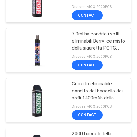
di Vape dei soffi della
PRIVACY
Discuss MOQ:2000PCS
sigaretta di E i 2000
CONTACT
POLICY
7.0ml ha condito i soffi
eliminabili Berry Ice misto
della sigaretta PCTG
2000 di E
Discuss MOQ:2000PCS
CONTACT
Corredo eliminabile
condito del baccello dei
soffi 1400mAh della
sigaretta 2000 di E
Discuss MOQ:2000PCS
CONTACT
2000 baccelli della