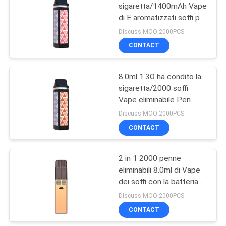
sigaretta/1400mAh Vape
di E aromatizzati soffi pre
fatti pagare
Discuss MOQ:2000PCS
CONTACT
8.0ml 1.3Ω ha condito la
sigaretta/2000 soffi
Vape eliminabile Pen
Aluminum Tube di E
Discuss MOQ:2000PCS
CONTACT
2 in 1 2000 penne
eliminabili 8.0ml di Vape
dei soffi con la batteria
800mAh
Discuss MOQ:2000PCS
CONTACT