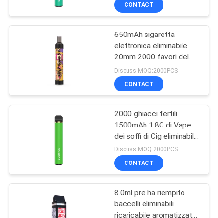
FABBRICA
CONTACT
650mAh sigaretta
CONTROLLO
elettronica eliminabile
DI
20mm 2000 favori del
QUALITÀ
mango di Apple dei soffi
Discuss MOQ:2000PCS
CONTACT
RICHIEDA
2000 ghiacci fertili
UNA
1500mAh 1.8Ω di Vape
CITAZIONE
dei soffi di Cig eliminabile
del bastone E
Discuss MOQ:2000PCS
MAPPA
CONTACT
DEL
8.0ml pre ha riempito
SITO
baccelli eliminabili
ricaricabile aromatizzato