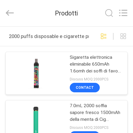
Huayixing
Technology
Co.,
Prodotti
Ltd..
All
Rights
Reserved.
Developed
CASA
by
2000 puffs disposable e cigarette produzione online
ECER
PRODOTTI
Sigaretta elettronica
eliminabile 650mAh
VIDEO
1.6omh dei soffi di favore
2000 del ghiaccio del
Discuss MOQ:2000PCS
litchi
CIRCA
CONTACT
NOI
7.0mL 2000 soffia
sapore fresco 1500mAh
GIRO
della menta di Cig
DELLA
eliminabile di Vape E
Discuss MOQ:2000PCS