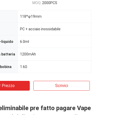
MOQ:
2000PCS
118*φ19mm
PC + acciaio inossidabile
-liquido
6.0ml
 batteria
1200mAh
 bobina
1.6Ω
r Prezzo
Scrivici
eliminabile pre fatto pagare Vape