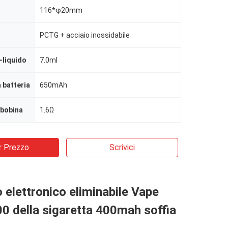
116*φ20mm
PCTG + acciaio inossidabile
-liquido
7.0ml
 batteria
650mAh
 bobina
1.6Ω
r Prezzo
Scrivici
o elettronico eliminabile Vape
0 della sigaretta 400mah soffia