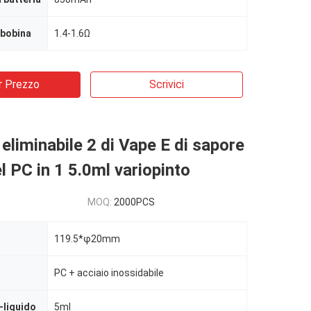
 bobina
1.4-1.6Ω
r Prezzo
Scrivici
 eliminabile 2 di Vape E di sapore
l PC in 1 5.0ml variopinto
MOQ:
2000PCS
119.5*φ20mm
PC + acciaio inossidabile
-liquido
5ml