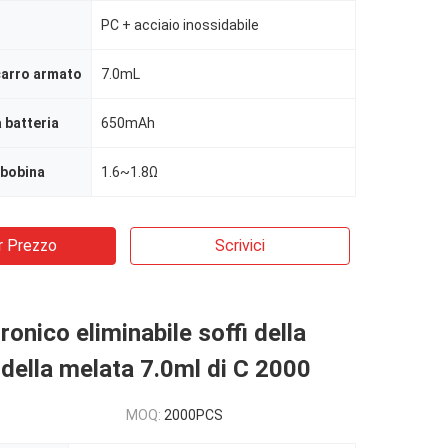
PC + acciaio inossidabile
carro armato
7.0mL
 batteria
650mAh
 bobina
1.6~1.8Ω
r Prezzo
Scrivici
ronico eliminabile soffi della
 della melata 7.0ml di C 2000
MOQ:
2000PCS