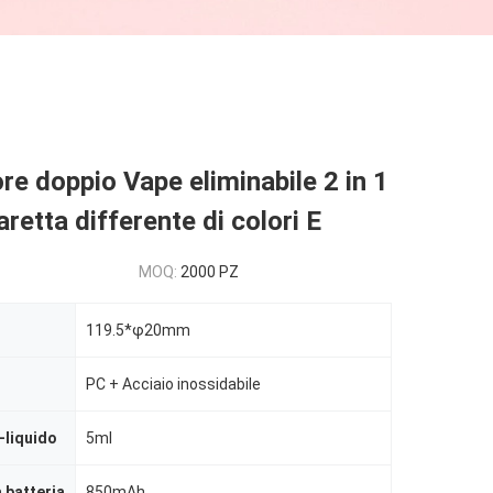
re doppio Vape eliminabile 2 in 1
aretta differente di colori E
MOQ:
2000 PZ
119.5*φ20mm
PC + Acciaio inossidabile
-liquido
5ml
 batteria
850mAh