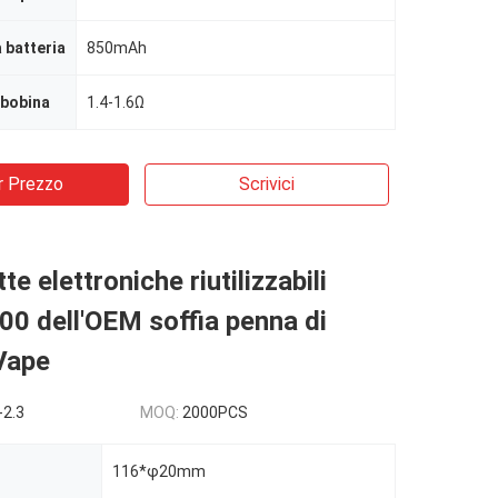
 batteria
850mAh
 bobina
1.4-1.6Ω
r Prezzo
Scrivici
te elettroniche riutilizzabili
0 dell'OEM soffia penna di
Vape
-2.3
MOQ:
2000PCS
116*φ20mm