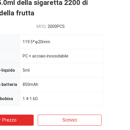
 5.0ml della sigaretta 2200 di
della frutta
MOQ:
2000PCS
119.5*φ20mm
PC + acciaio inossidabile
-liquido
5ml
 batteria
850mAh
 bobina
1.4-1.6Ω
r Prezzo
Scrivici