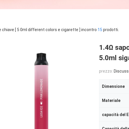
e chiave [ 5 0ml different colors e cigarette ] incontro
15
prodotti.
1.4Ω sapo
5.0ml sig
prezzo:
Discuss
Dimensione
Materiale
capacità del E
Capacità della