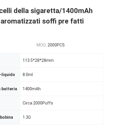
elli della sigaretta/1400mAh
aromatizzati soffi pre fatti
MOQ:
2000PCS
113.5*28*28mm
-liquido
8.0ml
 batteria
1400mAh
Circa 2000Puffs
 bobina
1.3Ω