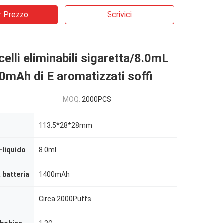
r Prezzo
Scrivici
elli eliminabili sigaretta/8.0mL
mAh di E aromatizzati soffi
MOQ:
2000PCS
113.5*28*28mm
-liquido
8.0ml
 batteria
1400mAh
Circa 2000Puffs