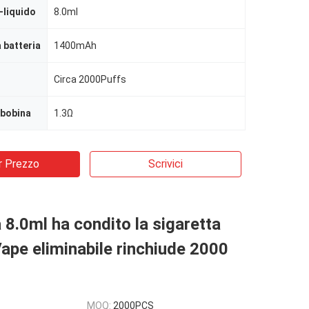
-liquido
8.0ml
 batteria
1400mAh
Circa 2000Puffs
 bobina
1.3Ω
r Prezzo
Scrivici
a 8.0ml ha condito la sigaretta
Vape eliminabile rinchiude 2000
MOQ:
2000PCS