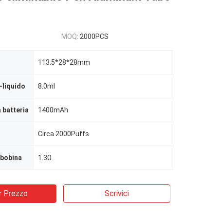
MOQ:
2000PCS
113.5*28*28mm
-liquido
8.0ml
 batteria
1400mAh
Circa 2000Puffs
 bobina
1.3Ω
r Prezzo
Scrivici