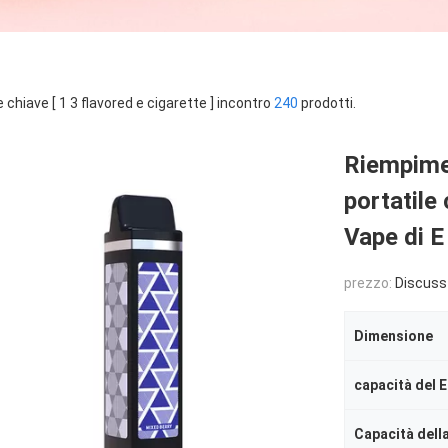
e chiave [ 1 3 flavored e cigarette ] incontro
240
prodotti.
Riempimen
portatile
Vape di E
prezzo:
Discuss
Dimensione
capacità del E
Capacità della