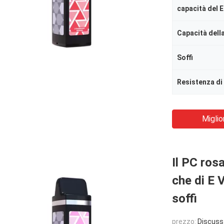
capacità del E
Capacità della
Soffi
Resistenza di
Miglio
Il PC ros
che di E 
soffi
prezzo:
Discuss