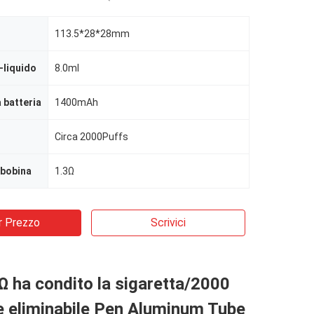
113.5*28*28mm
-liquido
8.0ml
 batteria
1400mAh
Circa 2000Puffs
 bobina
1.3Ω
r Prezzo
Scrivici
Ω ha condito la sigaretta/2000
e eliminabile Pen Aluminum Tube