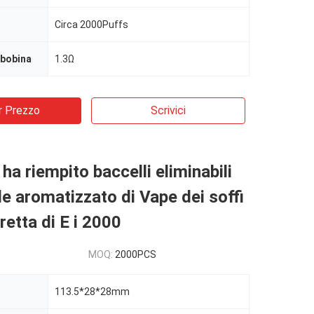
Circa 2000Puffs
 bobina
1.3Ω
r Prezzo
Scrivici
ha riempito baccelli eliminabili
ile aromatizzato di Vape dei soffi
retta di E i 2000
MOQ:
2000PCS
113.5*28*28mm