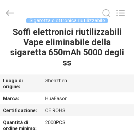
Technology
Co.,
Ltd..
All
Rights
Sigaretta elettronica riutilizzabile
Reserved.
Developed
Soffi elettronici riutilizzabili
CASA
by
ECER
Vape eliminabile della
PRODOTTI
sigaretta 650mAh 5000 degli
ss
VIDEO
Luogo di
Shenzhen
origine:
CIRCA
NOI
Marca:
HuaEason
Certificazione:
CE ROHS
GIRO
Quantità di
2000PCS
DELLA
ordine minimo: