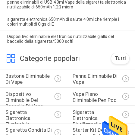
penne eliminabili di USB 4.0ml Vape della sigaretta elettronica
riutilizzabile di 650mAh 1.2Ω micro
sigaretta elettronica 650mAh di salute 4.0ml che riempie i
colori multipli di Cigs di E
Dispositivo eliminabile elettronico riutilizzabile giallo del
baccello della sigaretta/5000 soffi
Categorie popolari
Tutti
Bastone Eliminabile 
Penna Eliminabile Di 
Di Vape
Vape
Dispositivo 
Vape Piano 
Eliminabile Del 
Eliminabile Pen Pod
Baccello Di Vape
Sigaretta 
Sigaretta 
Elettronica 
Elettronica 
Eliminabile
Riutilizzabile
Sigaretta Condita Di 
Starter Kit Del 