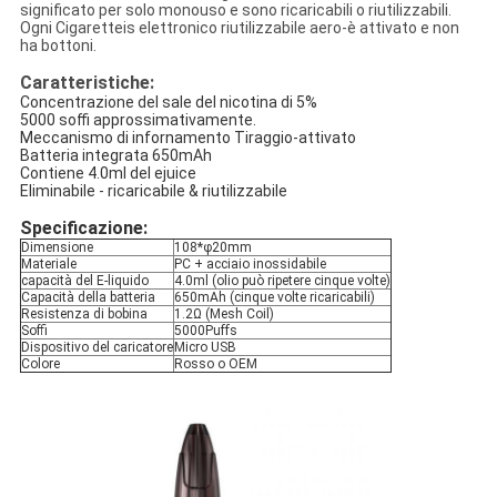
significato per solo monouso e sono ricaricabili o riutilizzabili.
Ogni Cigaretteis elettronico riutilizzabile aero-è attivato e non
ha bottoni.
Caratteristiche:
Concentrazione del sale del nicotina di 5%
5000 soffi approssimativamente.
Meccanismo di infornamento Tiraggio-attivato
Batteria integrata 650mAh
Contiene 4.0ml del ejuice
Eliminabile - ricaricabile & riutilizzabile
Specificazione:
Dimensione
108*φ20mm
Materiale
PC + acciaio inossidabile
capacità del E-liquido
4.0ml (olio può ripetere cinque volte)
Capacità della batteria
650mAh (cinque volte ricaricabili)
Resistenza di bobina
1.2Ω (Mesh Coil)
Soffi
5000Puffs
Dispositivo del caricatore
Micro USB
Colore
Rosso o OEM