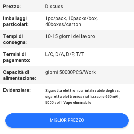
FABBRICA
Prezzo:
Discuss
Imballaggi
1pc/pack, 10packs/box,
CONTROLLO
particolari:
40boxes/carton
DI
Tempi di
10-15 giorni del lavoro
QUALITÀ
consegna:
Termini di
L/C, D/A, D/P, T/T
pagamento:
RICHIEDA
UNA
Capacità di
giorni 50000PCS/Work
alimentazione:
CITAZIONE
Evidenziare:
,
Sigaretta elettronica riutilizzabile degli ss
,
sigaretta elettronica riutilizzabile 650mAh
MAPPA
5000 soffi Vape eliminabile
DEL
MIGLIOR PREZZO
SITO