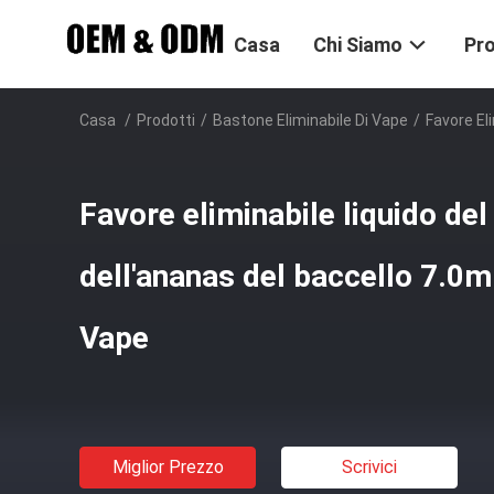
Casa
Chi Siamo
Pro
Casa
/
Prodotti
/
Bastone Eliminabile Di Vape
/
Favore El
Favore eliminabile liquido del
dell'ananas del baccello 7.0m
Vape
Miglior Prezzo
Scrivici