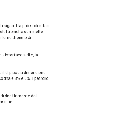
lla sigaretta può soddisfare
e elettroniche con molto
i fumo di piano di
- interfaccia di c, la
ili di piccola dimensione,
tina è 3% e 5%, il petrolio
 di direttamente dal
nsione.