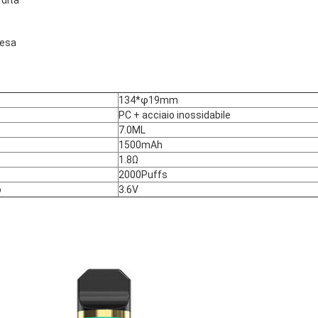
rdita
resa
134*φ19mm
PC + acciaio inossidabile
7.0ML
1500mAh
1.8Ω
2000Puffs
o
3.6V