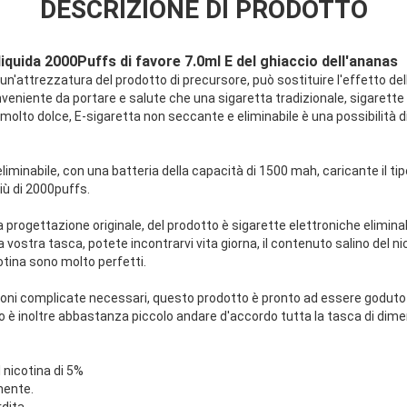
DESCRIZIONE DI PRODOTTO
liquida 2000Puffs di favore 7.0ml E del ghiaccio dell'ananas
 un'attrezzatura del prodotto di precursore, può sostituire l'effetto de
onveniente da portare e salute che una sigaretta tradizionale, sigarett
o molto dolce, E-sigaretta non seccante e eliminabile è una possibilità d
eliminabile, con una batteria della capacità di 1500 mah, caricante il tipo 
più di 2000puffs.
progettazione originale, del prodotto è sigarette elettroniche eliminab
ostra tasca, potete incontrarvi vita giorna, il contenuto salino del nico
otina sono molto perfetti.
zioni complicate necessari, questo prodotto è pronto ad essere goduto
 è inoltre abbastanza piccolo andare d'accordo tutta la tasca di dime
 nicotina di 5%
mente.